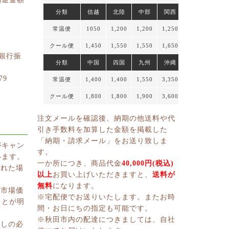
分類
信越
北陸
中部
関西
常温便
1050
1,200
1,200
1,250
クール便
1,450
1,550
1,550
1,650
円銀行振
分類
中国
四国
九州
沖縄
79
常温便
1,400
1,400
1,550
3,350
クール便
1,800
1,800
1,900
3,600
注文メールを確認後、納期の他送料や代
引き手数料を加算した金額を掲載した
「納期・請求メール」をお送り致しま
がキャン
す。
います。
一か所につき、商品代金
40,000円(税込)
切れた場
以上
お買い上げいただきますと、
送料が
無料
になります。
、市場価
※宅配便でお送りいたします。またお時
ことが明
間・お日にちの指定も可能です。
※秋田市内の配達につきましては、自社
消しの必