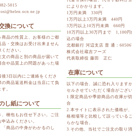
882-5015
によりかかります。
yosi@helen.ocn.ne.jp
1万円未満 330円
1万円以上3万円未満 440円
交換について
3万円以上10万円未満 660円
10万円以上30万円まで 1,100
う商品の性質上、お客様のご都
込の場合
返品・交換はお受け出来ません
北都銀行 河辺支店 普 通：60506
承ください。
株式会社蔵吉フーズ
注文の商品と別の商品が届いて
代表取締役 藤田 正仁
場合や品質上の問題があった場
在庫について
着後3日以内にご連絡をくださ
際の商品返送料金は当店にて負
以下の場合、誠に恐れ入ります
ます。
セルさせていただく場合がござ
1.限定商品や季節商品の在庫が
のし紙について
合
2.本サイトに表示された価格が
き、梱包もお任せ下さい。ご注
格相場等と比較して誤っている
お申込みください。
らかな場合。
、「商品の中身がわかるのし
3.その他、当社でご注文の取り