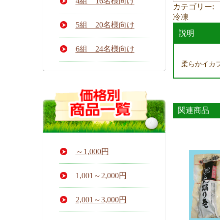
4組 16名様向け
ラ
カテゴリー:
イ
冷凍
５
5組 20名様向け
本
説明
個
6組 24名様向け
柔らかイカ
関連商品
～1,000円
1,001～2,000円
2,001～3,000円