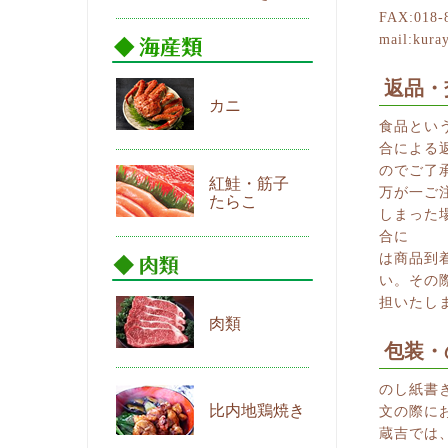
FAX:018-
mail:kura
返品・
カニ
食品とい
合による
のでご了
紅鮭・筋子
万が一ご
たらこ
しまった
合に
は商品到
い。その
担いたし
肉類
包装・
のし紙書
比内地鶏焼き
文の際に
蔵吉では