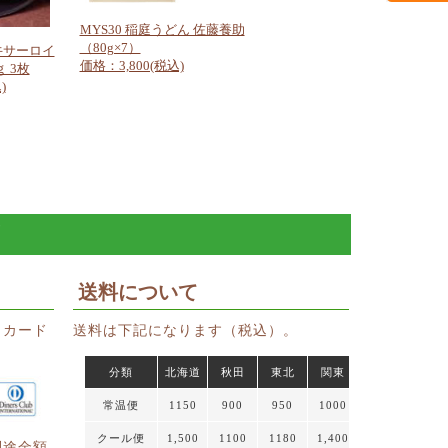
MYS30 稲庭うどん 佐藤養助
（80g×7）
牛サーロイ
価格：3,800(税込)
 3枚
)
ド
送料について
トカード
送料は下記になります（税込）。
分類
北海道
秋田
東北
関東
常温便
1150
900
950
1000
クール便
1,500
1100
1180
1,400
別途金額