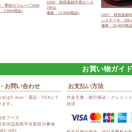
G006 秋田産錦牛肩ロース
20 季節のフルーツ5000
700ｇ
5,000(税込)
価格：15,000(税込)
G007 秋田産錦
ンステーキ 200ｇ
価格：20,000(税込
お買い物ガイ
・お問い合わせ
お支払い方法
せはE-mail・電話・FAXにて
代金引換・銀行振込・クレジッ
ります。
決済
蔵吉フーズ
田市河辺高岡字河原田56番地
882-5001
代金引換の場合、代引手数料が