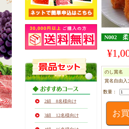
N002
¥
1,0
のし賞名
賞名自由入
N00
柔
ら
2組 8名様向け
か
お
イ
3組 12名様向け
カ
フ