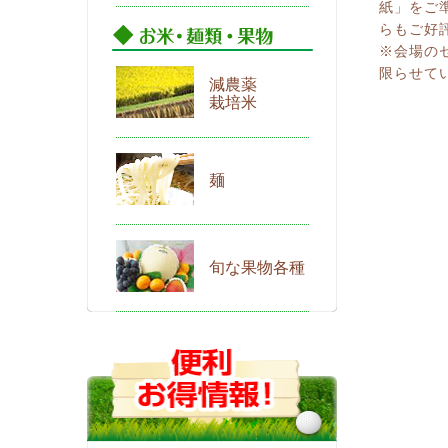
紙」をご
らもご好
※会場の
限らせて
減農薬
栽培米
麺
旬な果物各種