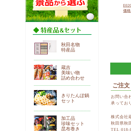
E0
価格：
秋田名物
特産品
蔵吉
美味い物
詰め合わせ
ご注文
きりたんぽ鍋
お問い合わ
セット
承ってお
株式会社
加工品
珍味セット
秋田県秋
昆布巻き
TEL:018-