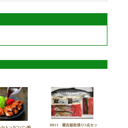
D013 蔵吉超欲張り5点セッ
柔らかトンカツパン粉