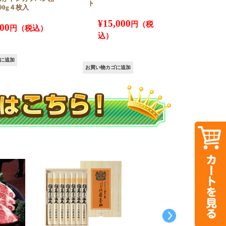
ト
90g４枚入
¥
15,000
800
に追加
お買い物カゴに追加