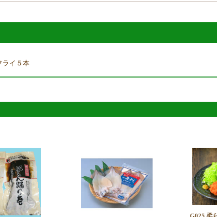
フライ５本
G025 