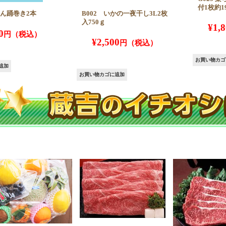
付1枚約1
しん踊巻き2本
B002 いかの一夜干し3L2枚
入750ｇ
¥
1,
0
¥
2,500
お買い物カゴ
追加
お買い物カゴに追加