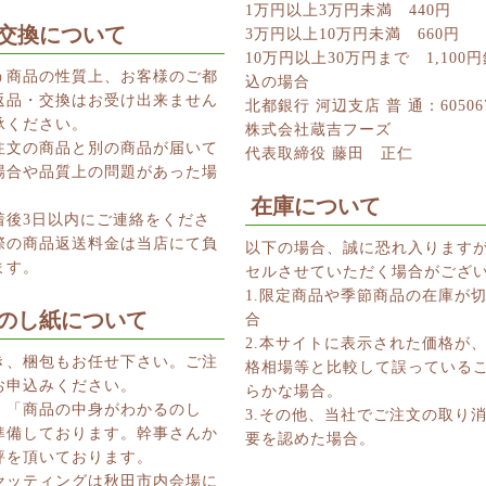
1万円以上3万円未満 440円
交換について
3万円以上10万円未満 660円
10万円以上30万円まで 1,100
う商品の性質上、お客様のご都
込の場合
返品・交換はお受け出来ません
北都銀行 河辺支店 普 通：60506
承ください。
株式会社蔵吉フーズ
注文の商品と別の商品が届いて
代表取締役 藤田 正仁
場合や品質上の問題があった場
在庫について
着後3日以内にご連絡をくださ
際の商品返送料金は当店にて負
以下の場合、誠に恐れ入ります
ます。
セルさせていただく場合がござ
1.限定商品や季節商品の在庫が
のし紙について
合
2.本サイトに表示された価格が
き、梱包もお任せ下さい。ご注
格相場等と比較して誤っている
お申込みください。
らかな場合。
、「商品の中身がわかるのし
3.その他、当社でご注文の取り
準備しております。幹事さんか
要を認めた場合。
評を頂いております。
セッティングは秋田市内会場に