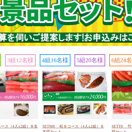
3組12名様
4組16名様
5組20名様
6組24
コース（4人x2組）８名
SETM8 松８コース（4人x2組）８
SETT8 
名様セット
様セット