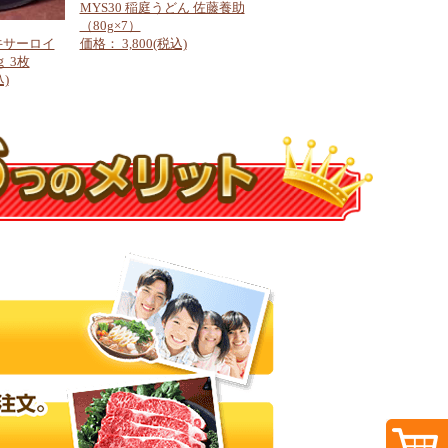
MYS30 稲庭うどん 佐藤養助
（80g×7）
牛サーロイ
価格： 3,800(税込)
 3枚
込)