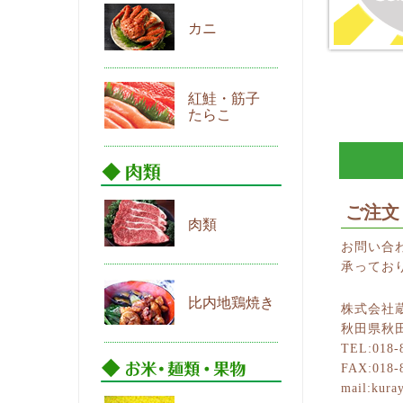
カニ
紅鮭・筋子
たらこ
ご注文
肉類
お問い合わ
承ってお
比内地鶏焼き
株式会社
秋田県秋
TEL:018-
FAX:018-
mail:kura