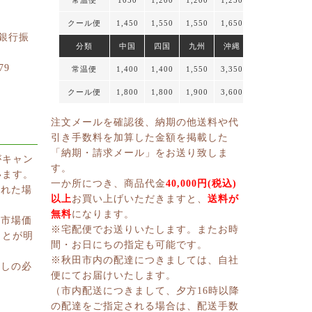
クール便
1,450
1,550
1,550
1,650
円銀行振
分類
中国
四国
九州
沖縄
79
常温便
1,400
1,400
1,550
3,350
クール便
1,800
1,800
1,900
3,600
注文メールを確認後、納期の他送料や代
引き手数料を加算した金額を掲載した
「納期・請求メール」をお送り致しま
がキャン
す。
います。
一か所につき、商品代金
40,000円(税込)
切れた場
以上
お買い上げいただきますと、
送料が
無料
になります。
、市場価
※宅配便でお送りいたします。またお時
ことが明
間・お日にちの指定も可能です。
※秋田市内の配達につきましては、自社
消しの必
便にてお届けいたします。
（市内配送につきまして、夕方16時以降
の配達をご指定される場合は、配送手数