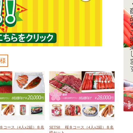
名様
竹８コース（4人x2組）８名
SETS8 桜８コース（4人x2組）８名
様セット