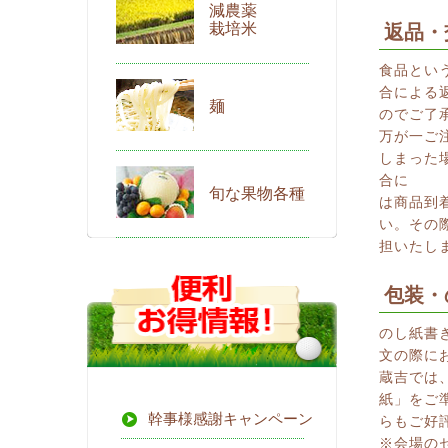
減農薬
栽培米
返品・
食品とい
合による
麺
のでご了
万が一ご
しまった
合に
旬な果物各種
は商品到
い。その
担いたし
包装・
のし紙書
文の際に
蔵吉では
紙」をご
幹事様感謝キャンペーン
らもご好
※会場の