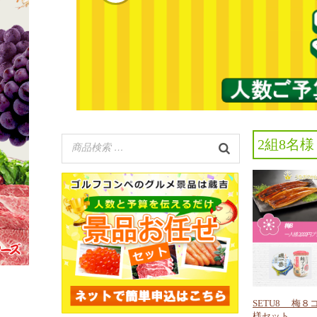
2組8名様
SETU8 梅８
様セット