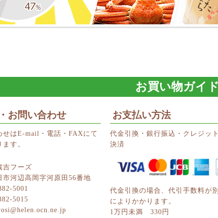
お買い物ガイ
・お問い合わせ
お支払い方法
せはE-mail・電話・FAXにて
代金引換・銀行振込・クレジッ
ります。
決済
蔵吉フーズ
田市河辺高岡字河原田56番地
882-5001
代金引換の場合、代引手数料が
882-5015
によりかかります。
yosi@helen.ocn.ne.jp
1万円未満 330円