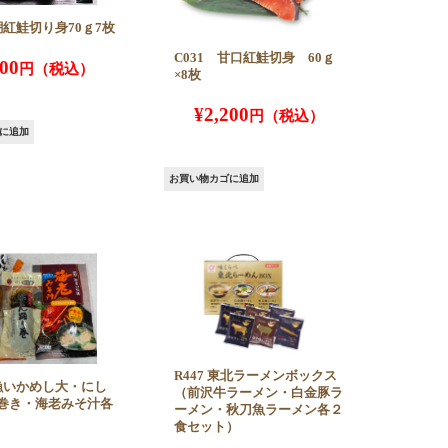
朝潮紅鮭切り身70ｇ7枚
C031 甘口紅鮭切身 60ｇ
200
×8枚
¥
2,200
に追加
お買い物カゴに追加
R447 東北ラーメンボックス
大漁いかめし大・にし
（前沢牛ラーメン・白金豚ラ
巻き・海老みそ汁各
ーメン・秋刀魚ラーメン各２
食セット）