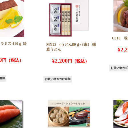
C010 
ラミス 410ｇ 冷
MY15 （うどん80ｇ×3束） 稲
¥
2,
庭うどん
0
¥
2,200
お買い物カゴ
追加
お買い物カゴに追加