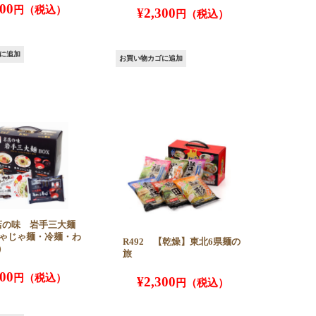
200
¥
2,300
に追加
お買い物カゴに追加
名店の味 岩手三大麺
じゃじゃ麺・冷麺・わ
R492 【乾燥】東北6県麺の
）
旅
300
¥
2,300