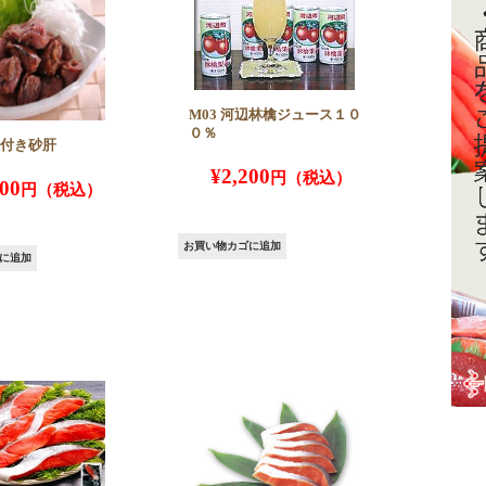
M03 河辺林檎ジュース１０
０％
味付き砂肝
¥
2,200
200
お買い物カゴに追加
に追加