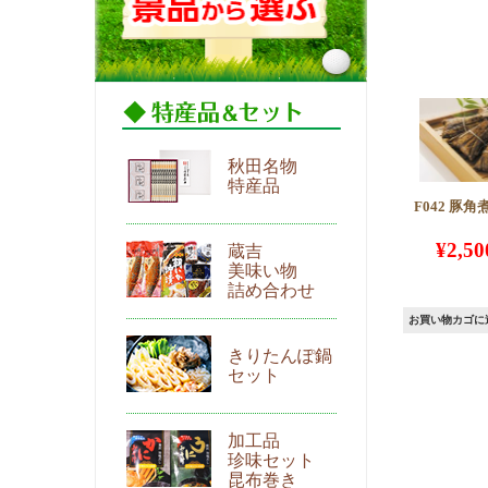
秋田名物
特産品
F042 豚
¥
2,50
蔵吉
美味い物
詰め合わせ
お買い物カゴに
きりたんぽ鍋
セット
加工品
珍味セット
昆布巻き