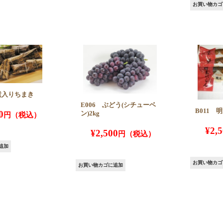
お買い物カゴ
角煮入りちまき
E006 ぶどう(シチューベ
B011 
0
ン)2kg
¥
2,
¥
2,500
追加
お買い物カゴ
お買い物カゴに追加