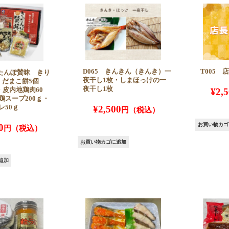
D065 きんきん（きんき）一
T005
りたんぽ賛昧 きり
夜干し1枚・しまほっけの一
・だまこ餅5個
夜干し1枚
・皮内地鶏肉60
¥
2,
鶏スープ200ｇ・
レ50ｇ
¥
2,500
お買い物カゴ
0
お買い物カゴに追加
追加