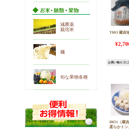
減農薬
栽培米
T003 蔵
¥
2,70
麺
お買い物カゴに
旬な果物各種
D051（
柔らかトン