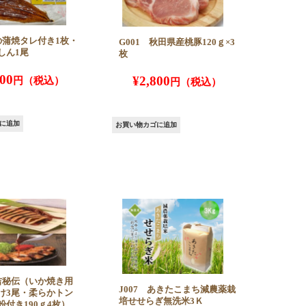
鰻の蒲焼タレ付き1枚・
G001 秋田県産桃豚120ｇ×3
しん1尾
枚
700
¥
2,800
に追加
お買い物カゴに追加
蔵吉秘伝（いか焼き用
J007 あきたこまち減農薬栽
け3尾・柔らかトン
培せせらぎ無洗米3Ｋ
粉付き190ｇ4枚）