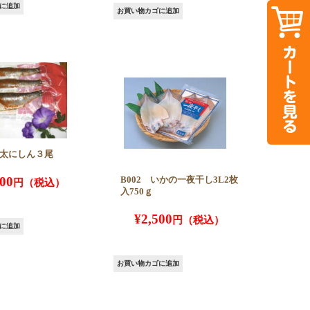
に追加
お買い物カゴに追加
明太にしん３尾
500
B002 いかの一夜干し3L2枚
入750ｇ
¥
2,500
に追加
お買い物カゴに追加