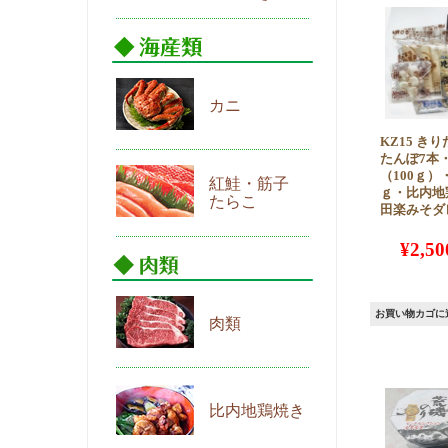
カニ
KZ15 き
たんぽ7本
（100ｇ）
紅鮭・筋子
ｇ・比内地
たらこ
田楽みそダ
¥
2,50
お買い物カゴに
肉類
比内地鶏焼き