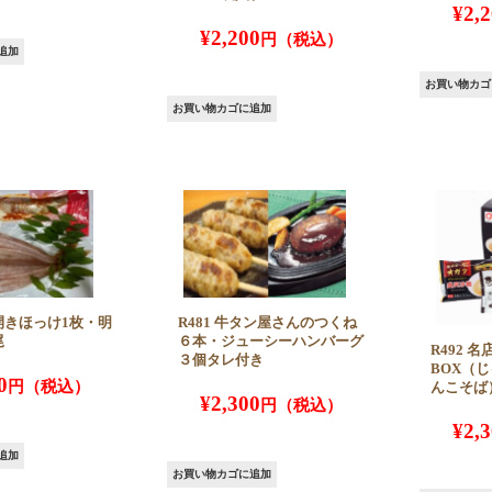
¥
2,
¥
2,200
追加
お買い物カゴ
お買い物カゴに追加
大開きほっけ1枚・明
R481 牛タン屋さんのつくね
尾
６本・ジューシーハンバーグ
R492 
３個タレ付き
BOX（
0
んこそば
¥
2,300
¥
2,
追加
お買い物カゴに追加