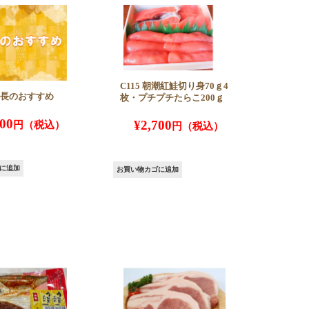
C115 朝潮紅鮭切り身70ｇ4
 店長のおすすめ
枚・プチプチたらこ200ｇ
500
¥
2,700
に追加
お買い物カゴに追加