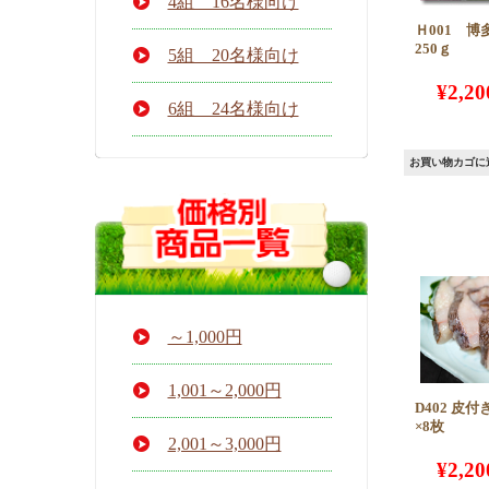
4組 16名様向け
Ｈ001 
250ｇ
5組 20名様向け
¥
2,20
6組 24名様向け
お買い物カゴに
～1,000円
1,001～2,000円
D402 皮
×8枚
2,001～3,000円
¥
2,20