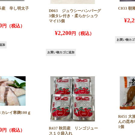
博多産 辛し明太子
C033 
D063 ジュウシーハンバーグ
3個タレ付き・柔らかシュウ
¥
2,
マイ15個
0
¥
2,200
お買い物カゴ
追加
お買い物カゴに追加
付きカレイ寒麹100ｇ
R451 
んの昆布
1個
R437 秋田産 リンゴジュー
0
ス１０袋入れ