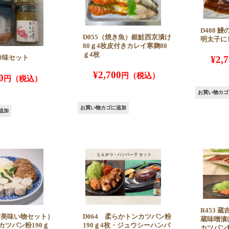
D408 
D055（焼き魚）銀鮭西京漬け
明太子に
80ｇ4枚皮付きカレイ寒麹80
ｇ4枚
吉珍味セット
¥
2,
¥
2,700
0
お買い物カゴ
お買い物カゴに追加
追加
R453 
蔵吉美味い物セット）
D064 柔らかトンカツパン粉
蔵味噌漬
カツパン粉190ｇ
190ｇ4枚・ジュウシーハンバ
カツパン