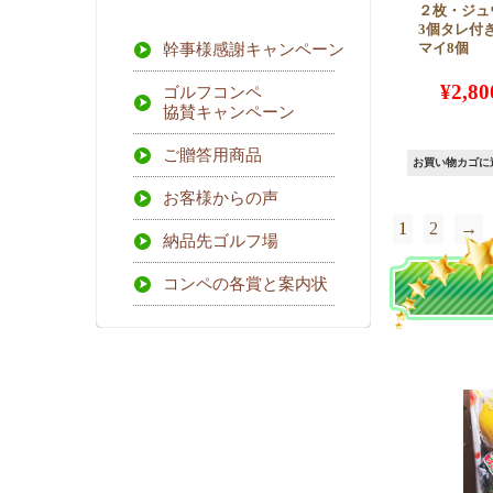
２枚・ジュ
3個タレ付
幹事様感謝キャンペーン
マイ8個
¥
2,80
ゴルフコンペ
協賛キャンペーン
ご贈答用商品
お買い物カゴに
お客様からの声
1
2
→
納品先ゴルフ場
コンペの各賞と案内状