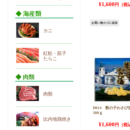
¥
1,600
お買い物カゴに追加
カニ
紅鮭・筋子
たらこ
肉類
D014 数の子わさ
300ｇ
比内地鶏焼き
¥
1,600