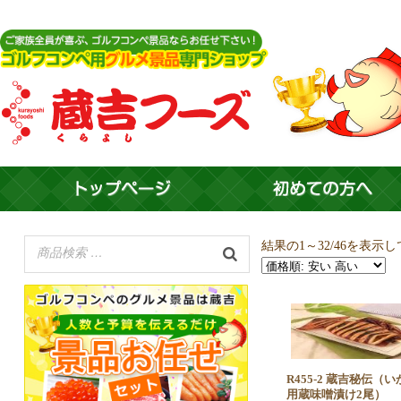
結果の1～32/46を表示
R455-2 蔵吉秘伝（
用蔵味噌漬け2尾）