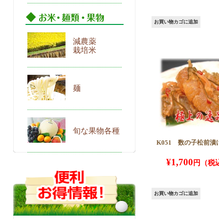
お買い物カゴに追加
減農薬
栽培米
麺
旬な果物各種
K051 数の子松前漬け
¥
1,700
お買い物カゴに追加