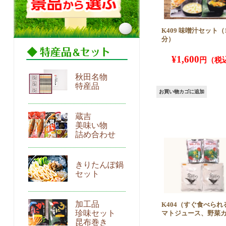
K409 味噌汁セット（
分）
¥
1,600
秋田名物
特産品
お買い物カゴに追加
蔵吉
美味い物
詰め合わせ
きりたんぽ鍋
セット
加工品
K404（すぐ食べられ
珍味セット
マトジュース、野菜
昆布巻き