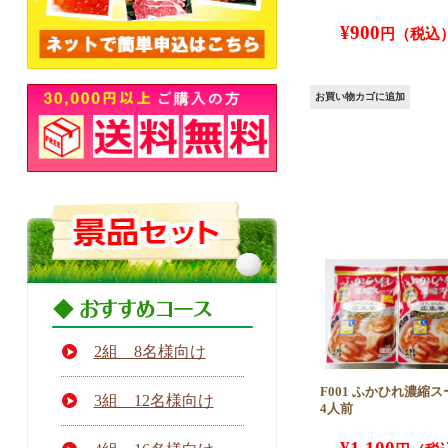
¥
900
お買い物カゴに追加
2組 8名様向け
F001 ふかひれ濃縮ス
3組 12名様向け
4人前