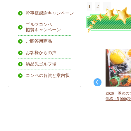
1
2
→
幹事様感謝キャンペーン
ゴルフコンペ
協賛キャンペーン
ご贈答用商品
お客様からの声
納品先ゴルフ場
コンペの各賞と案内状
E020 季節の
価格：5,000(税