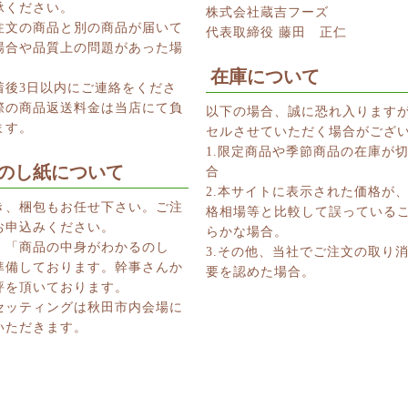
承ください。
株式会社蔵吉フーズ
注文の商品と別の商品が届いて
代表取締役 藤田 正仁
場合や品質上の問題があった場
在庫について
着後3日以内にご連絡をくださ
際の商品返送料金は当店にて負
以下の場合、誠に恐れ入ります
ます。
セルさせていただく場合がござ
1.限定商品や季節商品の在庫が
のし紙について
合
2.本サイトに表示された価格が
き、梱包もお任せ下さい。ご注
格相場等と比較して誤っている
お申込みください。
らかな場合。
、「商品の中身がわかるのし
3.その他、当社でご注文の取り
準備しております。幹事さんか
要を認めた場合。
評を頂いております。
セッティングは秋田市内会場に
いただきます。