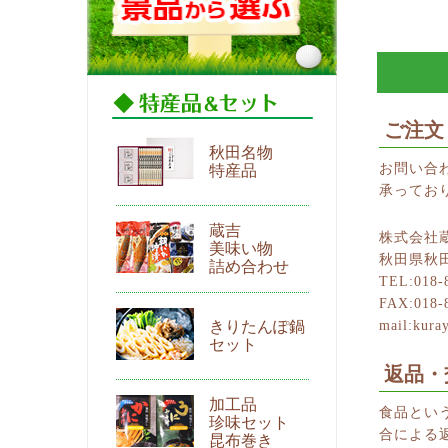
ご注文
秋田名物
お問い合わ
特産品
承ってお
蔵吉
株式会社
美味い物
秋田県秋
詰め合わせ
TEL:018-
FAX:018-
きりたんぽ鍋
mail:kura
セット
返品・
加工品
食品とい
珍味セット
合による
昆布巻き