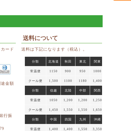
ド
送料について
トカード
送料は下記になります（税込）。
分類
北海道
秋田
東北
関東
常温便
1150
900
950
1000
クール便
1,500
1100
1180
1,400
別途金額
分類
信越
北陸
中部
関西
常温便
1050
1,200
1,200
1,250
クール便
1,450
1,550
1,550
1,650
円銀行振
分類
中国
四国
九州
沖縄
79
常温便
1,400
1,400
1,550
3,350