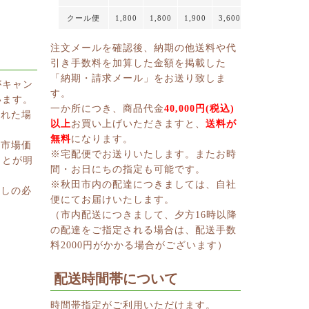
クール便
1,800
1,800
1,900
3,600
注文メールを確認後、納期の他送料や代
引き手数料を加算した金額を掲載した
「納期・請求メール」をお送り致しま
がキャン
す。
います。
一か所につき、商品代金
40,000円(税込)
切れた場
以上
お買い上げいただきますと、
送料が
無料
になります。
、市場価
※宅配便でお送りいたします。またお時
ことが明
間・お日にちの指定も可能です。
※秋田市内の配達につきましては、自社
消しの必
便にてお届けいたします。
（市内配送につきまして、夕方16時以降
の配達をご指定される場合は、配送手数
料2000円がかかる場合がございます）
配送時間帯について
時間帯指定がご利用いただけます。