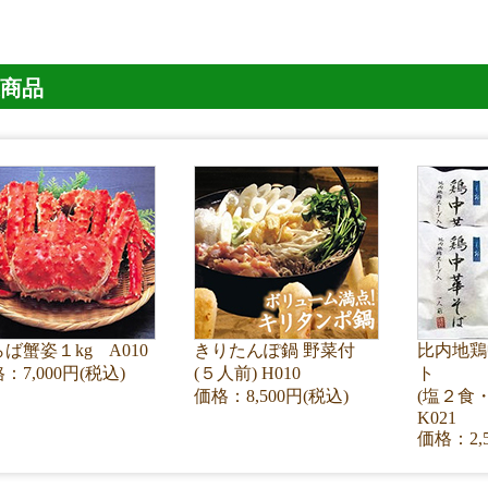
商品
ば蟹姿１kg A010
きりたんぽ鍋 野菜付
比内地鶏
：7,000円(税込)
(５人前) H010
ト
価格：8,500円(税込)
(塩２食
K021
価格：2,