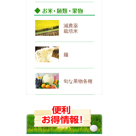
減農薬
栽培米
麺
旬な果物各種