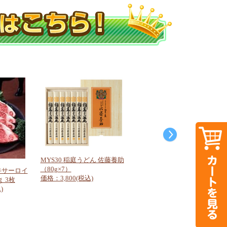
MYS30 稲庭うどん 佐藤養助
（80g×7）
牛サーロイ
価格：3,800(税込)
 3枚
)