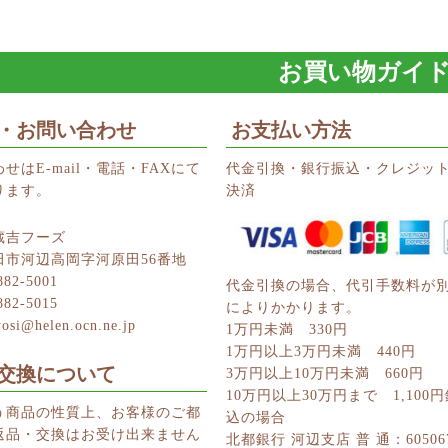
お買い物ガイ
・お問い合わせ
お支払い方法
せはE-mail・電話・FAXにて
代金引換・銀行振込・クレジッ
ります。
決済
蔵吉フーズ
田市河辺高岡字河原田56番地
882-5001
代金引換の場合、代引手数料が
882-5015
によりかかります。
yosi@helen.ocn.ne.jp
1万円未満 330円
1万円以上3万円未満 440円
交換について
3万円以上10万円未満 660円
10万円以上30万円まで 1,100
う商品の性質上、お客様のご都
込の場合
返品・交換はお受け出来ません
北都銀行 河辺支店 普 通：60506