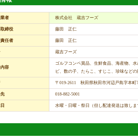
売業者
株式会社 蔵吉フーズ
表取締役
藤田 正仁
売責任者
藤田 正仁
号
蔵吉フーズ
ゴルフコンペ賞品、生鮮食品、海産物、水
務内容
ビ、数の子、たらこ、すじこ、珍味などの
所
〒019-2611 秋田県秋田市河辺戸島字本町73
絡先
018-882-5001
休日
水曜・日曜・祭日（但し配達発送は致しま