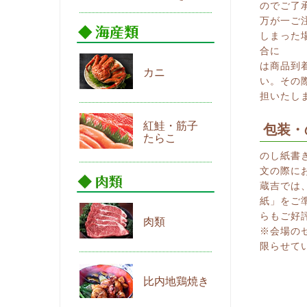
のでご了
万が一ご
しまった
合に
は商品到
カニ
い。その
担いたし
紅鮭・筋子
包装・
たらこ
のし紙書
文の際に
蔵吉では
紙」をご
らもご好
肉類
※会場の
限らせて
比内地鶏焼き