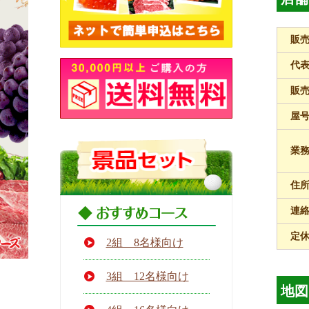
販
代
販
屋
業
住
連
定
2組 8名様向け
3組 12名様向け
地図