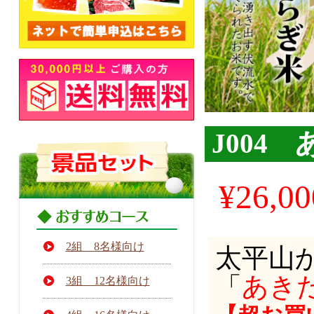
J004
¥
26,00
2組 8名様向け
太平山
「
あき
3組 12名様向け