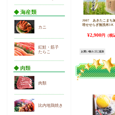
J007 あきたこまち
培せせらぎ無洗米3Ｋ
カニ
¥
2,900
紅鮭・筋子
たらこ
お買い物カゴに追加
肉類
比内地鶏焼き