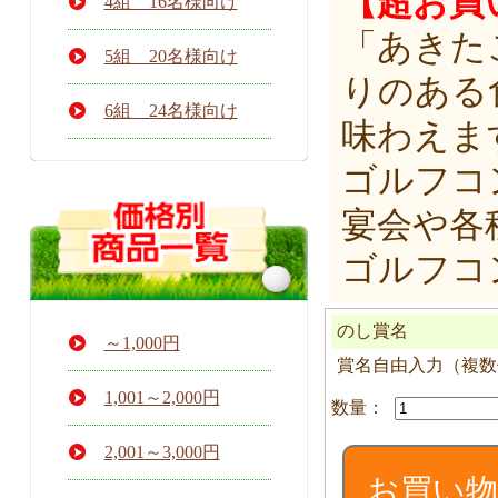
【超お買
4組 16名様向け
「あきた
5組 20名様向け
りのある
6組 24名様向け
味わえま
ゴルフコ
宴会や各
ゴルフコ
のし賞名
～1,000円
賞名自由入力（複数個
J004
1,001～2,000円
あ
き
2,001～3,000円
た
お買い
こ