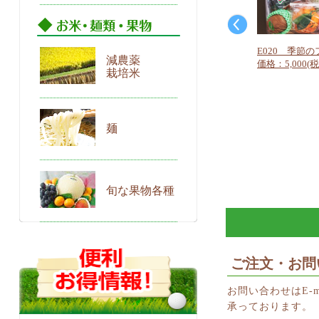
E020 季節の
減農薬
価格：5,000(税
栽培米
麺
旬な果物各種
ご注文・お問
お問い合わせはE-m
承っております。