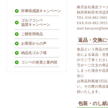
株式会社蔵吉フー
幹事様感謝キャンペーン
秋田県秋田市河辺高
TEL:018-882-5001
ゴルフコンペ
FAX:018-882-5015
協賛キャンペーン
mail:kurayosi@hele
ご贈答用商品
返品・交換に
お客様からの声
食品という商品の
納品先ゴルフ場
合による返品・交
のでご了承くださ
コンペの各賞と案内状
万が一ご注文の商
しまった場合や品
合に
は商品到着後3日
い。その際の商品
担いたします。
包装・のし紙