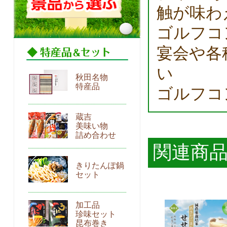
触が味わ
ゴルフコ
宴会や各
い
秋田名物
特産品
ゴルフコ
蔵吉
美味い物
詰め合わせ
関連商
きりたんぽ鍋
セット
加工品
珍味セット
昆布巻き