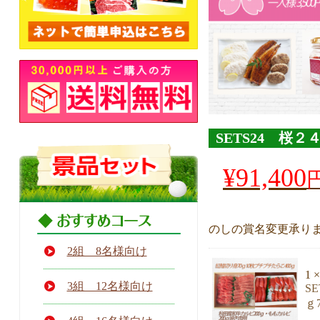
SETS24 桜
元
¥
91,400
の
価
現
格
在
は
のしの賞名変更承り
の
¥92,200
2組 8名様向け
価
で
1 ×
格
し
3組 12名様向け
S
は
た。
ｇ
¥91,400