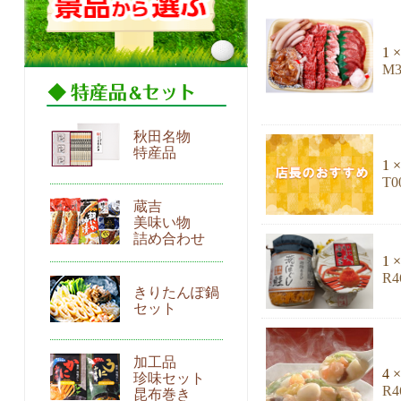
1 ×
M
秋田名物
特産品
1 ×
T
蔵吉
美味い物
詰め合わせ
1 ×
R
きりたんぽ鍋
セット
加工品
4 ×
珍味セット
R
昆布巻き