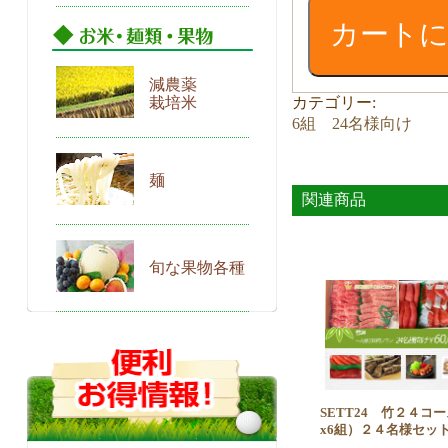
４
カート
コ
ー
ス
減農薬
（4
栽培米
カテゴリー:
人
6組 24名様向け
x6
組）
２
麺
４
関連商品
名
様
セ
旬な果物各種
ッ
ト
個
SETT24 竹２４コ
x6組）２４名様セッ