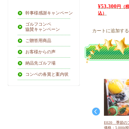
元
¥
53,300
の
価
幹事様感謝キャンペーン
格
は
ゴルフコンペ
現
¥54,200
協賛キャンペーン
在
カートに追加す
で
の
し
価
ご贈答用商品
た。
格
は
お客様からの声
¥53,300
で
納品先ゴルフ場
す。
コンペの各賞と案内状
E020 季節の
価格：5,000(税