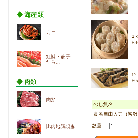
カニ
4 ×
R
紅鮭・筋子
たらこ
13
F
肉類
のし賞名
賞名自由入力（複数個
SETS24
比内地鶏焼き
桜
２