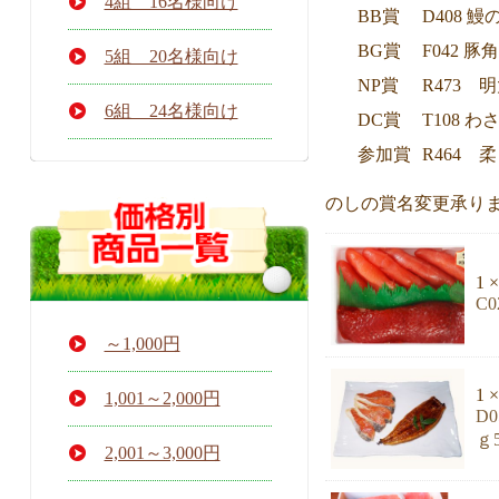
4組 16名様向け
で
BB賞
D408 
す。
BG賞
F042 
5組 20名様向け
NP賞
R473
6組 24名様向け
DC賞
T108 
参加賞
R464 
のしの賞名変更承り
1 ×
C
～1,000円
1 ×
1,001～2,000円
D
ｇ
2,001～3,000円