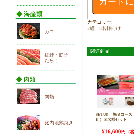
カート
ー
ス
（4
カテゴリー:
人
2組 8名様向け
x2
カニ
組）
８
名
関連商品
様
紅鮭・筋子
たらこ
セ
ッ
ト
個
肉類
SETU8 梅８コース（
組）８名様セット
比内地鶏焼き
¥
16,600