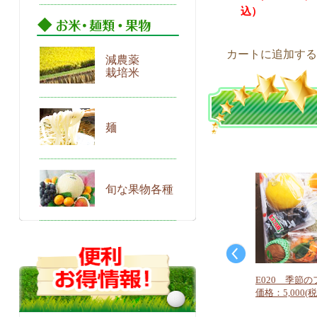
カートに追加す
減農薬
栽培米
麺
旬な果物各種
E020 季節の
価格：5,000(税