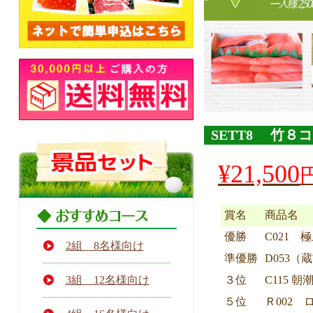
SETT8 竹８
元
¥
21,500
の
価
現
格
賞名
商品名
在
は
の
優勝
C021 
¥22,200
2組 8名様向け
価
で
準優勝
D053
格
し
3組 12名様向け
３位
C115 
は
た。
５位
Ｒ002 
¥21,500