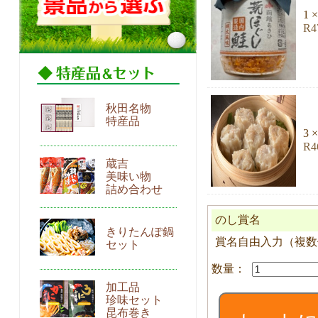
1 ×
R
秋田名物
特産品
3 ×
R
蔵吉
美味い物
詰め合わせ
のし賞名
きりたんぽ鍋
賞名自由入力（複数個
セット
SETT8
竹
加工品
８
珍味セット
昆布巻き
コ