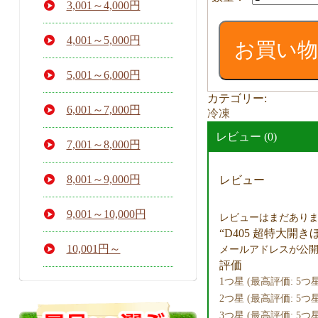
超
3,001～4,000円
特
大
4,001～5,000円
お買い
開
き
5,001～6,000円
ほ
っ
カテゴリー:
け
6,001～7,000円
冷凍
1
枚
レビュー (0)
7,001～8,000円
個
8,001～9,000円
レビュー
9,001～10,000円
レビューはまだあり
“D405 超特大開
10,001円～
メールアドレスが公
評価
1つ星 (最高評価: 5つ星
2つ星 (最高評価: 5つ星
3つ星 (最高評価: 5つ星