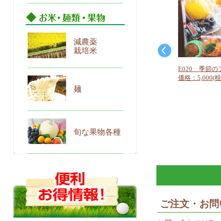
減農薬
栽培米
E020 季節の
価格：5,000(税
麺
旬な果物各種
ご注文・お問