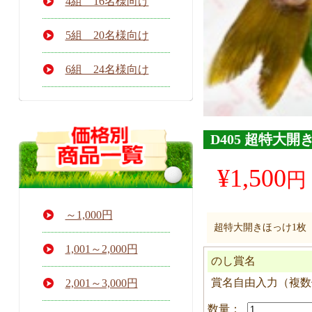
4組 16名様向け
5組 20名様向け
6組 24名様向け
D405 超特大開
¥
1,500
～1,000円
超特大開きほっけ1枚
1,001～2,000円
のし賞名
賞名自由入力（複数個
2,001～3,000円
D405