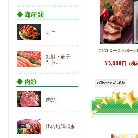
カニ
G033 ローストポー
紅鮭・筋子
たらこ
¥
3,000
お買い物カゴに追加
肉類
比内地鶏焼き